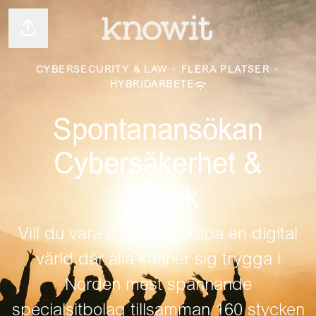
Dela sidan
CYBERSECURITY & LAW
·
FLERA PLATSER
·
HYBRIDARBETE
Spontanansökan
Cybersäkerhet &
Juridik
Vill du vara med och skapa en digital
värld där alla känner sig trygga i
Norden mest spännande
specialsitbolag tillsamman 160 stycken