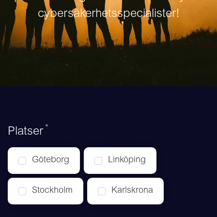
cybersäkerhetsspecialister!
*
Obligatoriskt
Platser
Göteborg
Linköping
Stockholm
Karlskrona