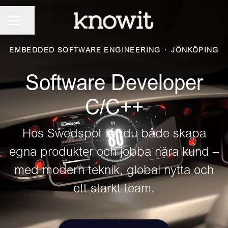
KARRIÄRMENY
Dela sidan
EMBEDDED SOFTWARE ENGINEERING
·
JÖNKÖPING
Software Developer
C/C++
Hos Swedspot får du både skapa
egna produkter och jobba nära kund –
med modern teknik, global nytta och
ett starkt team.