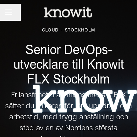
KARRIÄRMENY
Dela sidan
CLOUD
·
STOCKHOLM
Senior DevOps-
utvecklare till Knowit
FLX Stockholm
Frilansfrihet utan frilansstress. I FLX
sätter du villkoren för lön, uppdrag och
arbetstid, med trygg anställning och
stöd av en av Nordens största