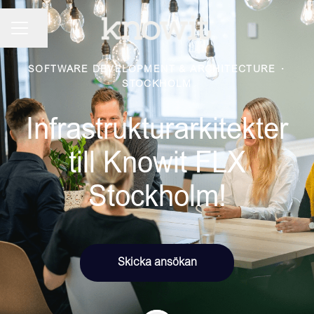
KARRIÄRMENY
Dela sidan
SOFTWARE DEVELOPMENT & ARCHITECTURE
·
STOCKHOLM
Infrastrukturarkitekter
till Knowit FLX
Stockholm!
Skicka ansökan