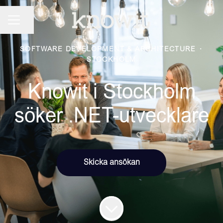
KARRIÄRMENY
Dela sidan
SOFTWARE DEVELOPMENT & ARCHITECTURE
·
STOCKHOLM
Knowit i Stockholm
söker .NET-utvecklare
Skicka ansökan