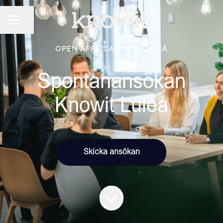
KARRIÄRMENY
Dela sidan
OPEN APPLICATION
·
LULEÅ
Spontanansökan
Knowit Luleå
Skicka ansökan