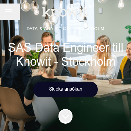
KARRIÄRMENY
Dela sidan
DATA & ANALYTICS
·
STOCKHOLM
SAS Data Engineer till
Knowit - Stockholm
Skicka ansökan