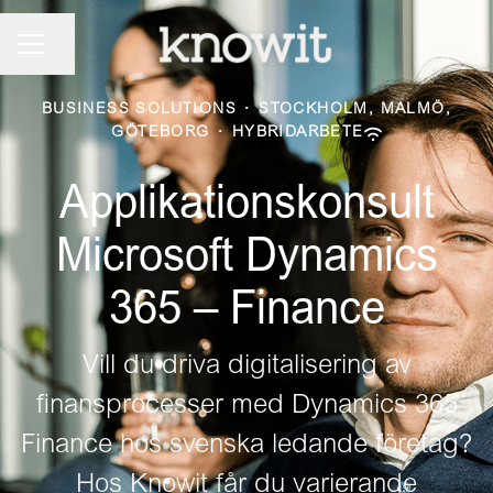
KARRIÄRMENY
Dela sidan
BUSINESS SOLUTIONS
·
STOCKHOLM, MALMÖ,
GÖTEBORG
·
HYBRIDARBETE
Applikationskonsult
Microsoft Dynamics
365 – Finance
Vill du driva digitalisering av
finansprocesser med Dynamics 365
Finance hos svenska ledande företag?
Hos Knowit får du varierande