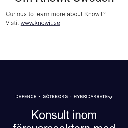
Curious to learn more about Knowit?
Vistit
www.knowit.se
DEFENCE
·
GÖTEBORG
·
HYBRIDARBETE
Konsult inom