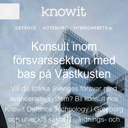
KARRIÄRMENY
Dela sidan
DEFENCE
·
GÖTEBORG
·
HYBRIDARBETE
Konsult inom
försvarssektorn med
bas på Västkusten
Vill du stärka Sveriges försvar med
avancerade system? Bli konsult hos
Knowit Defence Technology i Göteborg
och utveckla säkra IT-, lednings- och