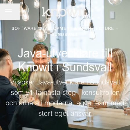
KARRIÄRMENY
Dela sidan
SOFTWARE DEVELOPMENT & ARCHITECTURE
·
SUNDSVALL
Java-utvecklare till
Knowit i Sundsvall
Vi söker Java-utvecklare i Sundsvall
som vill ta nästa steg i konsultrollen
och arbeta i moderna, agila team med
stort eget ansvar.