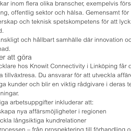
kar inom flera olika branscher, exempelvis förs
kning, offentlig sektor och hälsa. Gemensamt fö
erskap och teknisk spetskompetens för att lyck
d.
änskligt och hållbart samhälle där innovation oc
lnad.
r att göra
klare hos Knowit Connectivity i Linköping får 
atta tillväxtresa. Du ansvarar för att utveckla af
iga kunder och blir en viktig rådgivare i deras 
ningar.
ga arbetsuppgifter inkluderar att:
 skapa nya affärsmöjligheter i regionen
kla långsiktiga kundrelationer
rocessen – från prospektering till förhandling 