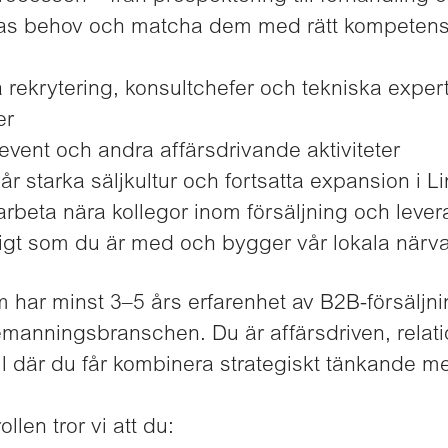
as behov och matcha dem med rätt kompeten
rekrytering, konsultchefer och tekniska expert
er
 event och andra affärsdrivande aktiviteter
l vår starka säljkultur och fortsatta expansion i 
rbeta nära kollegor inom försäljning och lever
igt som du är med och bygger vår lokala närva
m har minst 3–5 års erfarenhet av B2B-försäljni
bemanningsbranschen. Du är affärsdriven, rela
roll där du får kombinera strategiskt tänkande m
ollen tror vi att du: