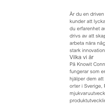
Är du en driven
kunder att lyck
du erfarenhet a
drivs av att sk
arbeta nära nå
stark innovation
Vilka vi är
På Knowit Conne
fungerar som en
hjälper dem att
orter i Sverige
mjukvaruutveckl
produktutveckli