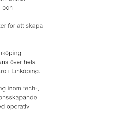
s och
er för att skapa
Linköping
ans över hela
ro i Linköping.
ng inom tech-,
tionsskapande
ed operativ