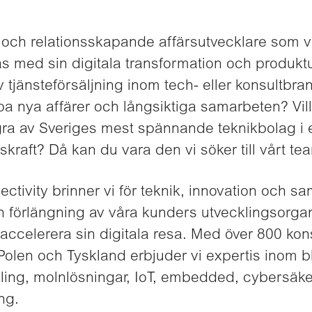
 och relationsskapande affärsutvecklare som vi
as med sin digitala transformation och produkt
v tjänsteförsäljning inom tech- eller konsultbr
apa nya affärer och långsiktiga samarbeten? Vi
gra av Sveriges mest spännande teknikbolag i
skraft? Då kan du vara den vi söker till vårt te
ctivity brinner vi för teknik, innovation och sa
 förlängning av våra kunders utvecklingsorga
 accelerera sin digitala resa. Med över 800 kon
, Polen och Tyskland erbjuder vi expertis inom 
ing, molnlösningar, IoT, embedded, cybersäker
ng.