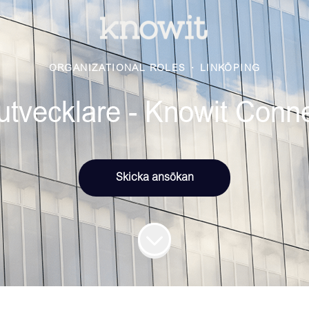
ORGANIZATIONAL ROLES
·
LINKÖPING
utvecklare - Knowit Conne
Skicka ansökan