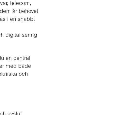
var, telecom,
r dem är behovet
as i en snabbt
h digitalisering
du en central
färer med både
tekniska och
och avslut