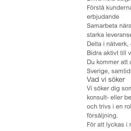
Förstå kundern
erbjudande
Samarbeta nära 
starka leverans
Delta i nätverk,
Bidra aktivt til
Du kommer att a
Sverige, samtid
Vad vi söker
Vi söker dig so
konsult- eller 
och trivs i en 
försäljning.
För att lyckas i r