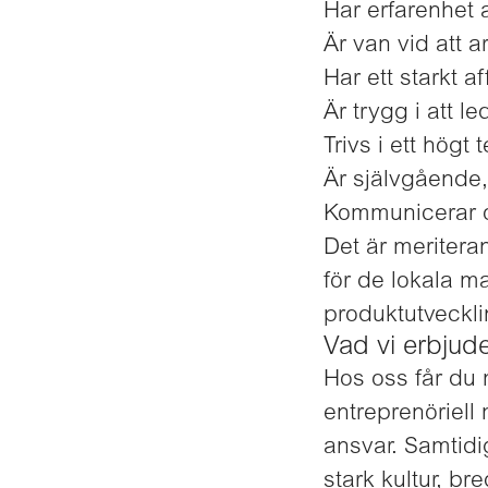
Har erfarenhet a
Är van vid att 
Har ett starkt 
Är trygg i att 
Trivs i ett högt
Är självgående, 
Kommunicerar ob
Det är meritera
för de lokala m
produktutveckli
Vad vi erbjud
Hos oss får du 
entreprenöriell 
ansvar. Samtidi
stark kultur, b