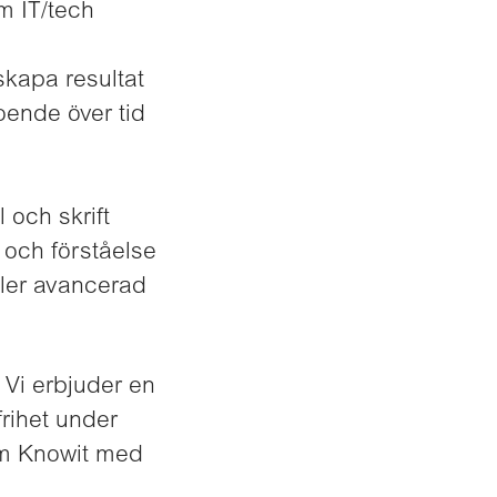
om IT/tech
skapa resultat
oende över tid
och skrift
 och förståelse
ller avancerad
 Vi erbjuder en
frihet under
om Knowit med