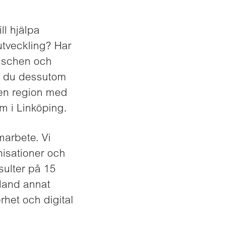
ll hjälpa
utveckling? Har
anschen och
ll du dessutom
 en region med
am i Linköping.
marbete. Vi
nisationer och
sulter på 15
bland annat
het och digital