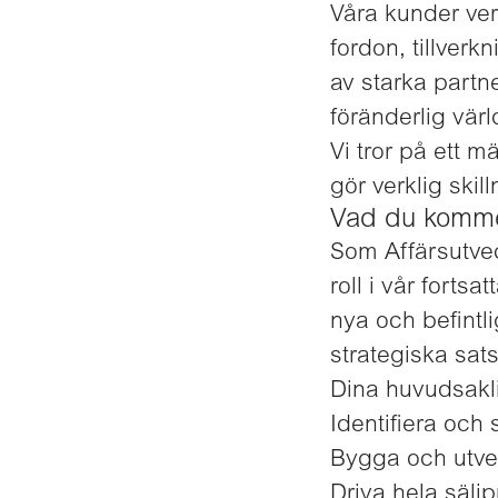
Våra kunder ver
fordon, tillver
av starka partn
föränderlig värl
Vi tror på ett m
gör verklig skil
Vad du komme
Som Affärsutvec
roll i vår forts
nya och befintl
strategiska sats
Dina huvudsakli
Identifiera och
Bygga och utvec
Driva hela säljp