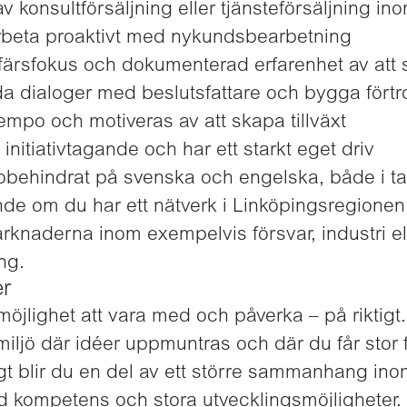
v konsultförsäljning eller tjänsteförsäljning in
arbeta proaktivt med nykundsbearbetning
affärsfokus och dokumenterad erfarenhet av att 
leda dialoger med beslutsfattare och bygga förtr
 tempo och motiveras av att skapa tillväxt
initiativtagande och har ett starkt eget driv
ehindrat på svenska och engelska, både i tal 
nde om du har ett nätverk i Linköpingsregionen
arknaderna inom exempelvis försvar, industri e
ng.
er
möjlighet att vara med och påverka – på riktigt.
miljö där idéer uppmuntras och där du får stor 
gt blir du en del av ett större sammanhang in
red kompetens och stora utvecklingsmöjligheter.