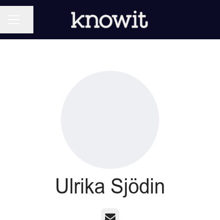
KARRIÄRMENY
Dela sidan
Ulrika Sjödin
E-post