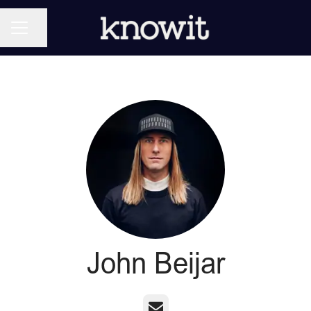
KARRIÄRMENY
Dela sidan
John Beijar
E-post