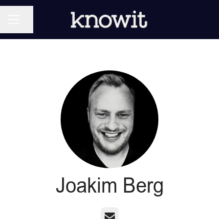
KARRIÄRMENY
Dela sidan
Joakim Berg
E-post