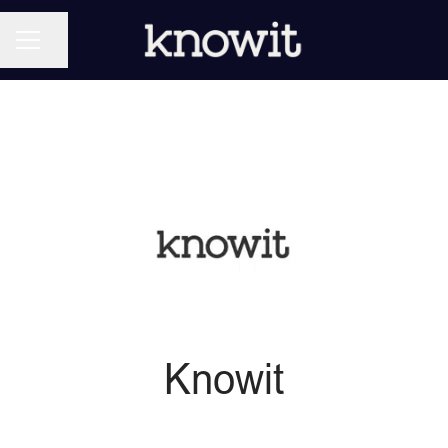
KARRIÄRMENY
Dela sidan
Knowit