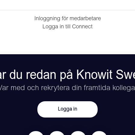
Inloggning för medarbetare
Logga in till Connect
r du redan på Knowit S
Var med och rekrytera din framtida kollega
Logga in