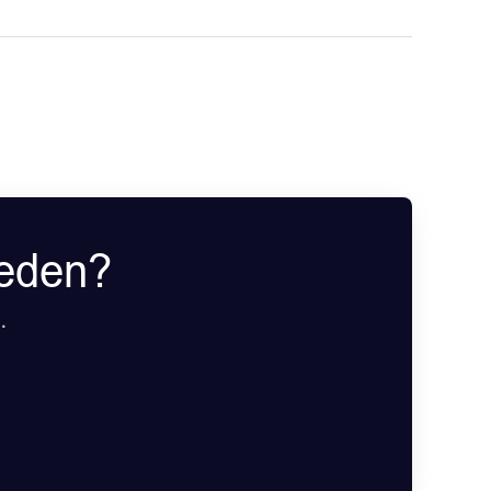
weden?
.