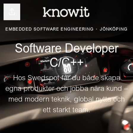
Dela sidan
EMBEDDED SOFTWARE ENGINEERING
·
JÖNKÖPING
Software Developer
C/C++
Hos Swedspot får du både skapa
egna produkter och jobba nära kund –
med modern teknik, global nytta och
ett starkt team.