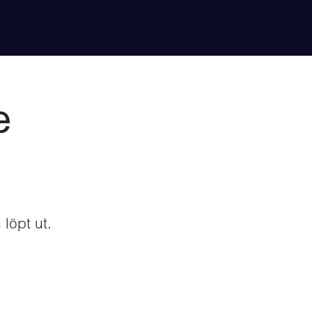
e
 löpt ut.