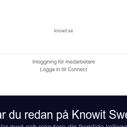
knowit.se
Inloggning för medarbetare
Logga in till Connect
r du redan på Knowit S