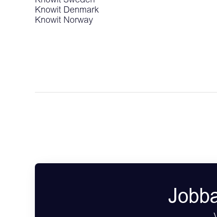
Knowit Sweden
Knowit Denmark
Knowit Norway
Jobba