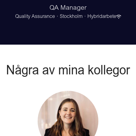
QA Manager
Quality Assurance
·
Stockholm
·
Hybridarbete
Några av mina kollegor